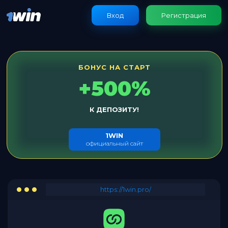
Вход
Регистрация
БОНУС НА СТАРТ
+500%
К ДЕПОЗИТУ!
1WIN
официальный сайт
https://1win.pro/